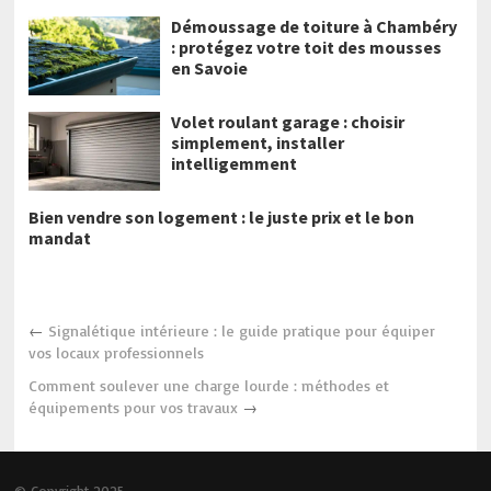
Démoussage de toiture à Chambéry
: protégez votre toit des mousses
en Savoie
Volet roulant garage : choisir
simplement, installer
intelligemment
Bien vendre son logement : le juste prix et le bon
mandat
←
Signalétique intérieure : le guide pratique pour équiper
vos locaux professionnels
Comment soulever une charge lourde : méthodes et
équipements pour vos travaux
→