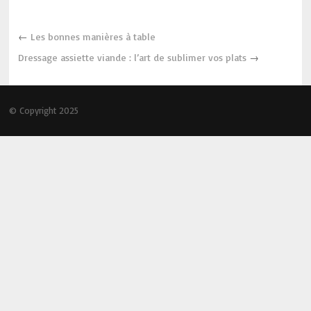
←
Les bonnes manières à table
Dressage assiette viande : l’art de sublimer vos plats
→
© Copyright 2025