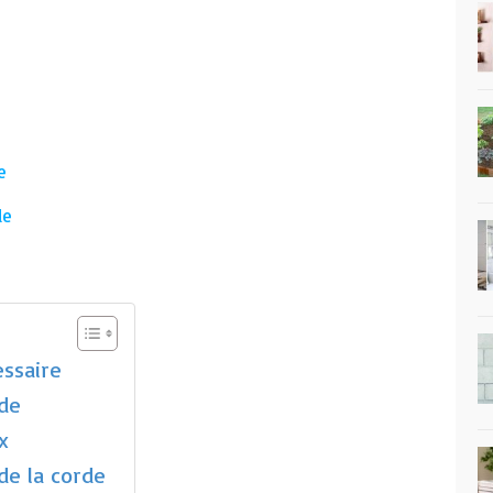
e
de
essaire
de
x
de la corde