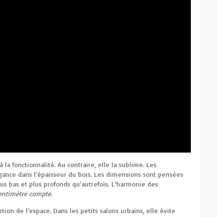
 la fonctionnalité. Au contraire, elle la sublime. Les
gance dans l’épaisseur du bois. Les dimensions sont pensées
us bas et plus profonds qu’autrefois. L’harmonie des
entimètre compte
.
ion de l’espace. Dans les petits salons urbains, elle évite