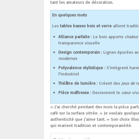
tant les amateurs de décoration.
En quelques mots
Les
tables basses bois et verre
allient tradit
Alliance parfaite
: Le bois apporte
chaleur
transparence visuelle
Design contemporain
: Lignes épurées a
modernes
Polyvalence stylistique
: S’intègrent har
l’industriel
Théâtre de lumière
: Créent des
jeux de re
Pièce maîtresse
: Deviennent le
cœur viva
« J’ai cherché pendant des mois la pièce parf
café sur la surface vitrée. « Je voulais quel
authenticité que j’aime tant. » Son choix ill
qui marient tradition et contemporanéité.