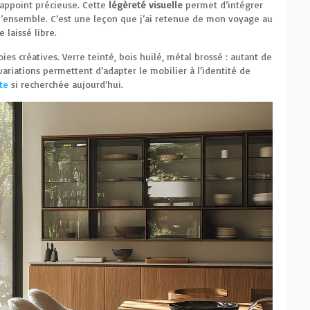
d’appoint précieuse. Cette
légèreté visuelle
permet d’intégrer
 l’ensemble. C’est une leçon que j’ai retenue de mon voyage au
e laissé libre.
oies créatives. Verre teinté, bois huilé, métal brossé : autant de
variations permettent d’adapter le mobilier à l’identité de
te
si recherchée aujourd’hui.