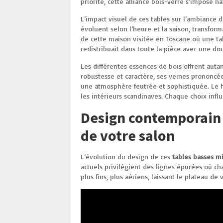
priorité, cette alliance bois-verre s’impose n
L’impact visuel de ces tables sur l’ambiance 
évoluent selon l’heure et la saison, transfor
de cette maison visitée en Toscane où une tab
redistribuait dans toute la pièce avec une do
Les différentes essences de bois offrent auta
robustesse et caractère, ses veines prononcé
une atmosphère feutrée et sophistiquée. Le h
les intérieurs scandinaves. Chaque choix influ
Design contemporain 
de votre salon
L’évolution du design de ces
tables basses m
actuels privilégient des lignes épurées où ch
plus fins, plus aériens, laissant le plateau d