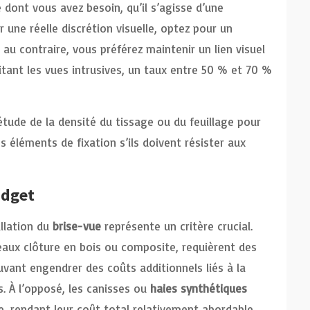
e dont vous avez besoin, qu’il s’agisse d’une
 une réelle discrétion visuelle, optez pour un
 au contraire, vous préférez maintenir un lien visuel
tant les vues intrusives, un taux entre 50 % et 70 %
l’étude de la densité du tissage ou du feuillage pour
es éléments de fixation s’ils doivent résister aux
udget
allation du
brise-vue
représente un critère crucial.
neaux clôture en bois ou composite, requièrent des
uvant engendrer des coûts additionnels liés à la
. À l’opposé, les canisses ou
haies synthétiques
e, rendant leur coût total relativement abordable.