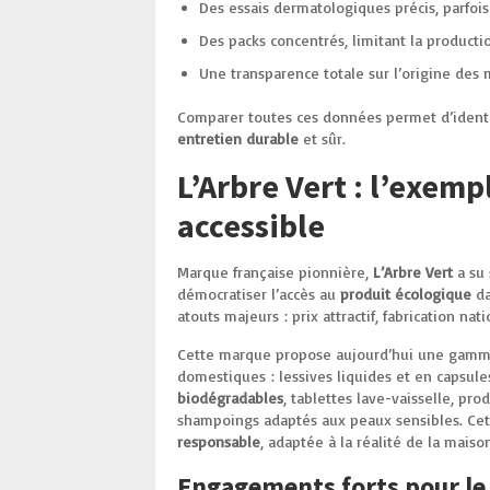
Des essais dermatologiques précis, parfoi
Des packs concentrés, limitant la producti
Une transparence totale sur l’origine des 
Comparer toutes ces données permet d’identif
entretien durable
et sûr.
L’Arbre Vert : l’exemp
accessible
Marque française pionnière,
L’Arbre Vert
a su 
démocratiser l’accès au
produit écologique
da
atouts majeurs : prix attractif, fabrication nat
Cette marque propose aujourd’hui une gamme 
domestiques : lessives liquides et en capsul
biodégradables
, tablettes lave-vaisselle, pr
shampoings adaptés aux peaux sensibles. Cett
responsable
, adaptée à la réalité de la maiso
Engagements forts pour le