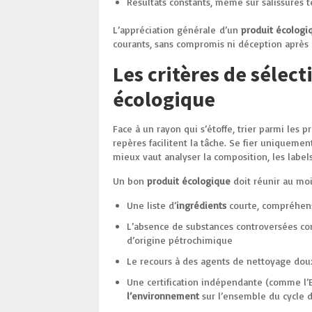
Résultats constants, même sur salissures 
L’appréciation générale d’un
produit écologi
courants, sans compromis ni déception après 
Les critères de sélec
écologique
Face à un rayon qui s’étoffe, trier parmi le
repères facilitent la tâche. Se fier uniquement
mieux vaut analyser la composition, les label
Un bon
produit écologique
doit réunir au moi
Une liste d’
ingrédients
courte, compréhens
L’absence de substances controversées com
d’origine pétrochimique
Le recours à des agents de nettoyage dou
Une certification indépendante (comme l’Ec
l’environnement
sur l’ensemble du cycle d