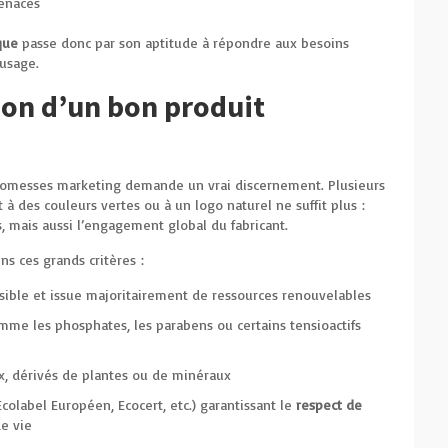
tenaces
que
passe donc par son aptitude à répondre aux besoins
usage.
tion d’un bon produit
s promesses marketing demande un vrai discernement. Plusieurs
 à des couleurs vertes ou à un logo naturel ne suffit plus :
s, mais aussi l’engagement global du fabricant.
ns ces grands critères :
ible et issue majoritairement de ressources renouvelables
me les phosphates, les parabens ou certains tensioactifs
x, dérivés de plantes ou de minéraux
olabel Européen, Ecocert, etc.) garantissant le
respect de
e vie