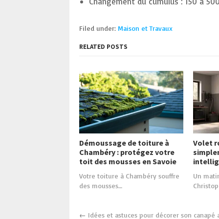
Changement du cumulus : 150 à 500
Filed under:
Maison et Travaux
RELATED POSTS
Démoussage de toiture à
Volet r
Chambéry : protégez votre
simple
toit des mousses en Savoie
intell
Votre toiture à Chambéry souffre
Un matin
des mousses…
Christop
←
Idées et astuces pour décorer son canapé a