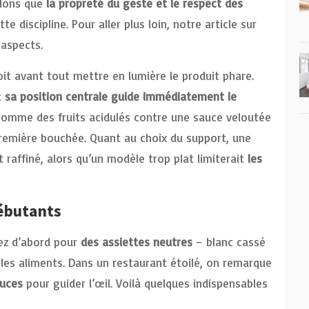
nalons que
la propreté du geste et le respect des
e discipline. Pour aller plus loin, notre article sur
 aspects.
it avant tout mettre en lumière le produit phare.
:
sa position centrale guide immédiatement le
 comme des fruits acidulés contre une sauce veloutée
première bouchée. Quant au choix du support, une
 raffiné, alors qu’un modèle trop plat limiterait
les
ébutants
z d’abord pour
des assiettes neutres
– blanc cassé
r les aliments. Dans un restaurant étoilé, on remarque
auces
pour guider l’œil. Voilà quelques indispensables