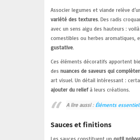
Associer legumes et viande relève d’
variété des textures
. Des radis croqu
avec un sens aigu des hauteurs : voilà 
comestibles ou herbes aromatiques, 
gustative
.
Ces éléments décoratifs apportent bien
des
nuances de saveurs qui complètent
art visuel. Un détail intéressant : cer
ajouter du relief
à leurs créations.
A lire aussi
:
Éléments essentiel
Sauces et finitions
Les sauces constituent un
outil polyv